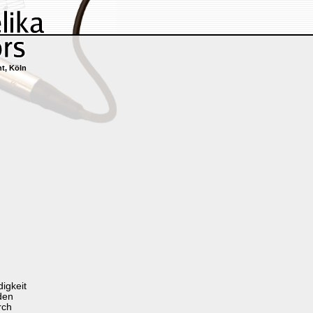
t, Köln
digkeit
den
rch