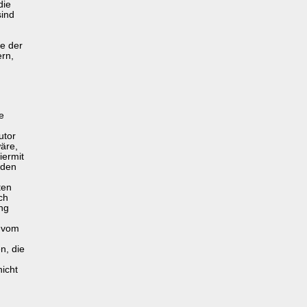
die
sind
le der
rn,
e
utor
äre,
iermit
 den
ten
ch
ung
n vom
n, die
nicht