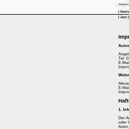
Sängerin
|
Starts
|
Jazz
Imp
Autor
Angel
Tel: 
E-Mai
Inter
Webm
Alexa
E-Mai
Inter
Haf
1. In
Der Au
oder 
Autor