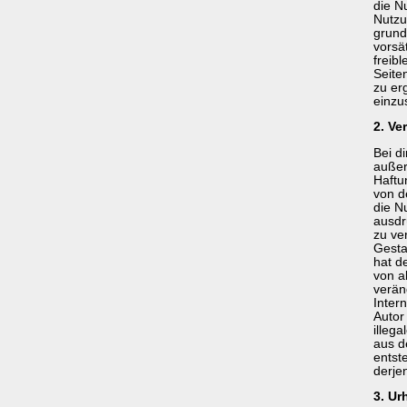
die N
Nutzu
grund
vorsä
freibl
Seite
zu er
einzus
2. Ve
Bei di
außer
Haftun
von d
die Nu
ausdr
zu ve
Gesta
hat de
von al
verän
Inter
Autor
illeg
aus d
entste
derjen
3. Ur