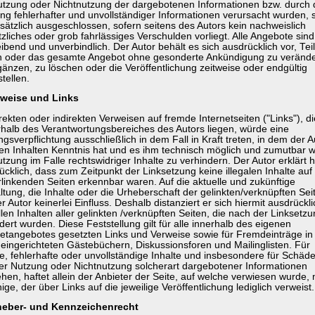
utzung oder Nichtnutzung der dargebotenen Informationen bzw. durch 
ng fehlerhafter und unvollständiger Informationen verursacht wurden, 
sätzlich ausgeschlossen, sofern seitens des Autors kein nachweislich
tzliches oder grob fahrlässiges Verschulden vorliegt. Alle Angebote sind
eibend und unverbindlich. Der Autor behält es sich ausdrücklich vor, Tei
n oder das gesamte Angebot ohne gesonderte Ankündigung zu verände
gänzen, zu löschen oder die Veröffentlichung zeitweise oder endgültig
tellen.
rweise und Links
rekten oder indirekten Verweisen auf fremde Internetseiten ("Links"), di
halb des Verantwortungsbereiches des Autors liegen, würde eine
gsverpflichtung ausschließlich in dem Fall in Kraft treten, in dem der A
en Inhalten Kenntnis hat und es ihm technisch möglich und zumutbar w
tzung im Falle rechtswidriger Inhalte zu verhindern. Der Autor erklärt h
ücklich, dass zum Zeitpunkt der Linksetzung keine illegalen Inhalte auf
rlinkenden Seiten erkennbar waren. Auf die aktuelle und zukünftige
ltung, die Inhalte oder die Urheberschaft der gelinkten/verknüpften Sei
r Autor keinerlei Einfluss. Deshalb distanziert er sich hiermit ausdrückli
len Inhalten aller gelinkten /verknüpften Seiten, die nach der Linksetz
dert wurden. Diese Feststellung gilt für alle innerhalb des eigenen
netangebotes gesetzten Links und Verweise sowie für Fremdeinträge i
 eingerichteten Gästebüchern, Diskussionsforen und Mailinglisten. Für
ale, fehlerhafte oder unvollständige Inhalte und insbesondere für Schäde
er Nutzung oder Nichtnutzung solcherart dargebotener Informationen
hen, haftet allein der Anbieter der Seite, auf welche verwiesen wurde, 
ige, der über Links auf die jeweilige Veröffentlichung lediglich verweist.
heber- und Kennzeichenrecht