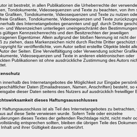
utor ist bestrebt, in allen Publikationen die Urheberrechte der verwend
ken, Tondokumente, Videosequenzen und Texte zu beachten, von ihm s
llte Grafiken, Tondokumente, Videosequenzen und Texte zu nutzen ode
zfreie Grafiken, Tondokumente, Videosequenzen und Texte zurückzugre
innerhalb des Internetangebotes genannten und ggf. durch Dritte gesch
n- und Warenzeichen unterliegen uneingeschränkt den Bestimmungen
ls gültigen Kennzeichenrechts und den Besitzrechten der jeweiligen
tragenen Eigentümer. Allein aufgrund der bloßen Nennung ist nicht der
ß zu ziehen, dass Markenzeichen nicht durch Rechte Dritter geschützt 
pyright für veröffentlichte, vom Autor selbst erstellte Objekte bleibt all
Autor der Seiten. Eine Vervielfältigung oder Verwendung solcher Grafik
kumente, Videosequenzen und Texte in anderen elektronischen oder
ckten Publikationen ist ohne ausdrückliche Zustimmung des Autors nic
tet.
tenschutz
n innerhalb des Internetangebotes die Möglichkeit zur Eingabe persönl
geschäftlicher Daten (Emailadressen, Namen, Anschriften) besteht, so e
eisgabe dieser Daten seitens des Nutzers auf ausdrücklich freiwilliger 
chtswirksamkeit dieses Haftungsausschlusses
r Haftungsausschluss ist als Teil des Internetangebotes zu betrachten,
us auf diese Seite verwiesen wurde. Sofern Teile oder einzelne
lierungen dieses Textes der geltenden Rechtslage nicht, nicht mehr o
 vollständig entsprechen sollten, bleiben die übrigen Teile des Dokumen
Inhalt und ihrer Gültigkeit davon unberührt.