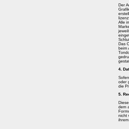
Der A
Grafi
erste
lizen
Alle 
Marke
jewei
einge
Schlu
Das Co
beim 
Tondo
gedru
gestat
4. Da
Sofer
oder 
die Pr
5. Re
Diese
dem a
Formu
nicht
ihrem 