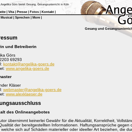
 Angelika Görs bietet Gesang, Gesangsunterricht in Köln
eite
|
Vita
|
Presse
|
Fotos
|
Kontakt
|
|
Musical
|
Sprechen
|
More
|
Gesang und Gesangsunterrich
ressum
in und Betreiberin
ika Görs
02203 69293
l:
kontakt@angelika-goers.de
net:
www.angelika-goers.de
aster
nder Kläser
l:
webmaster@angelika-goers.de
net:
www.alexklaeser.de
tungsausschluss
halt des Onlineangebotes
tor übernimmt keinerlei Gewähr für die Aktualität, Korrektheit, Vollstän
Qualität der bereitgestellten Informationen. Haftungsansprüche gegen 
, welche sich auf Schäden materieller oder ideeller Art beziehen, die du